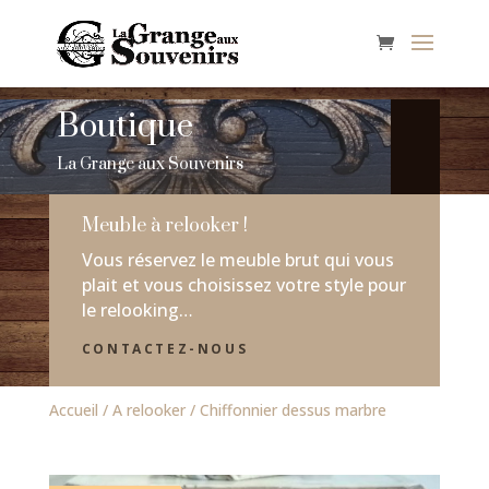
Boutique
La Grange aux Souvenirs
Meuble à relooker !
Vous réservez le meuble brut qui vous
plait et vous choisissez votre style pour
le relooking…
CONTACTEZ-NOUS
Accueil
/
A relooker
/ Chiffonnier dessus marbre