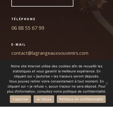
TÉLÉPHONE
06 88 55 67 99
E-MAIL
contact@lagrangeauxsouvenirs.com
Notre site Internet utilise des cookies afin de recueillir les
ADRESSE
statistiques et vous garantir la meilleure expérience. En
cliquant sur « j’autorise » les traceurs seront déposés.
4 Rue René Blanchard
Vous pouvez retirer votre consentement à tout moment. En
ZAC Les Terrasses Du Challans
cliquant sur « je refuse », aucun traceur ne sera déposé. Pour
72160 Connerré
plus d’information, consultez notre politique de confidentialité.
J'autorise
Je refuse
Politique de confidentialité