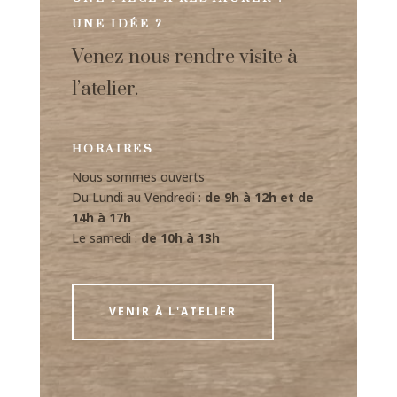
UNE IDÉE ?
Venez nous rendre visite à
l’atelier.
HORAIRES
Nous sommes ouverts
Du Lundi au Vendredi :
de 9h à 12h et de
14h à 17h
Le samedi :
de 10h à 13h
VENIR À L'ATELIER