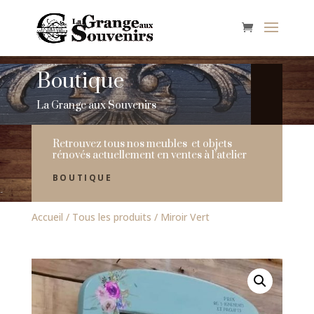
Boutique
La Grange aux Souvenirs
Retrouvez tous nos meubles et objets
rénovés actuellement en ventes à l’atelier
BOUTIQUE
Accueil
/
Tous les produits
/ Miroir Vert