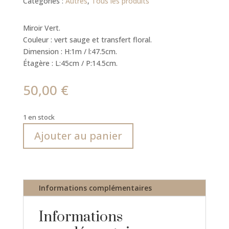
Catégories :
Autres
,
Tous les produits
Miroir Vert.
Couleur : vert sauge et transfert floral.
Dimension : H:1m / l:47.5cm.
Étagère : L:45cm / P:14.5cm.
50,00
€
1 en stock
quantité
A
Ajouter au panier
de
l
Miroir
t
Vert
e
r
Informations complémentaires
n
a
t
Informations
i