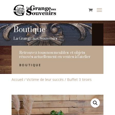
Boutique
La Grange aux Souvenirs
Retrouvez tous nos meubles et objets
rénovés actuellement en ventes à l’atelier
BOUTIQUE
Accueil
/
Victime de leur succés
/ Buffet 3 tiroirs