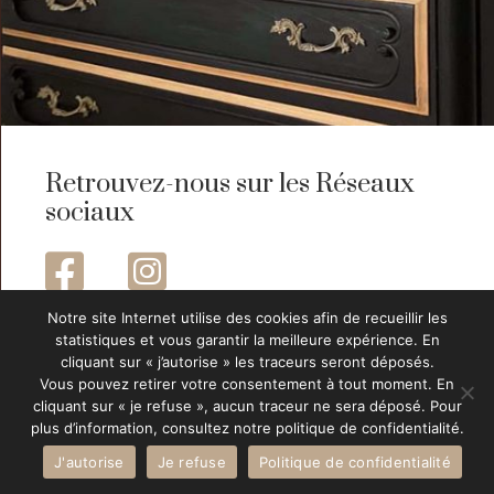
Retrouvez-nous sur les Réseaux
sociaux


Notre site Internet utilise des cookies afin de recueillir les
statistiques et vous garantir la meilleure expérience. En
cliquant sur « j’autorise » les traceurs seront déposés.
Vous pouvez retirer votre consentement à tout moment. En
cliquant sur « je refuse », aucun traceur ne sera déposé. Pour
© 2023 -
ARTEO Digital, agence de
plus d’information, consultez notre politique de confidentialité.
communication sur Le Mans
-
Mentions légales
-
J'autorise
Je refuse
Politique de confidentialité
Politique de confidentialité
-
C.G.V.