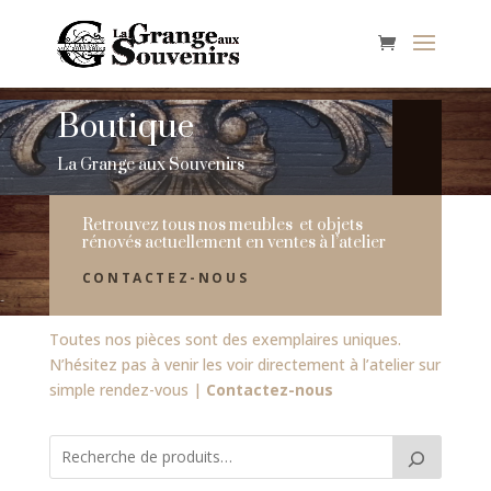
Boutique
La Grange aux Souvenirs
Retrouvez tous nos meubles et objets
rénovés actuellement en ventes à l’atelier
CONTACTEZ-NOUS
Toutes nos pièces sont des exemplaires uniques.
N’hésitez pas à venir les voir directement à l’atelier sur
simple rendez-vous |
Contactez-nous