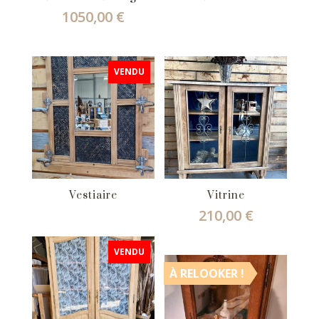
1050,00
€
VENDU
Vestiaire
Vitrine
210,00
€
VENDU
À RELOOKER !