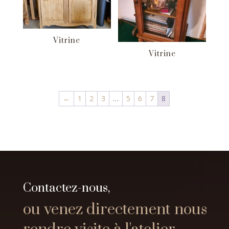
Vitrine
Vitrine
←
1
2
3
…
5
6
7
8
Contactez-nous,
ou venez directement nous