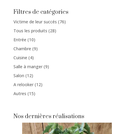
Filtres de catégories
76
Victime de leur succés
76
produits
28
Tous les produits
28
produits
10
Entrée
10
produits
9
Chambre
9
produits
4
Cuisine
4
produits
9
Salle à manger
9
produits
12
Salon
12
produits
12
A relooker
12
produits
15
Autres
15
produits
Nos dernières réalisations